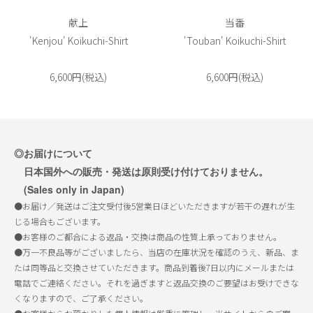
献上
当番
'Kenjou' Koikuchi-Shirt
'Touban' Koikuchi-Shirt
6,600円(税込)
6,600円(税込)
◎お届けについて
日本国外への販売・発送は原則受け付けておりません。
(
Sales only in Japan
)
●お届け／発送はご注文受付後5営業日ほどいただきますが若干の遅れが生
じる場合もございます。
●お客様のご都合による返品・交換は商品の性質上承っておりません。
●万一不良品等がございましたら、当店の在庫状況を確認のうえ、新品、ま
たは同等品と交換させていただきます。商品到着後7日以内にメールまたは
電話でご連絡ください。それを過ぎますと返品交換のご要望はお受けできな
くなりますので、ご了承ください。