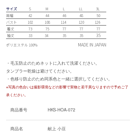
サイズ
S
M
L
LL
3L
肩幅
42
44
46
48
50
バスト
102
108
114
120
126
着丈
73
75
77
77
77
35
袖丈
33
34
35
35
MADE IN JAPAN
ポリエステル 100%
・毛玉防止のためネットに入れて洗濯ください。
タンブラー乾燥は避けてください。
・色移り防止のため同系色と一緒に選択してください。
※写真の色合いは撮影環境などの影響で実物と若干異なりますので予めご了
承ください。
商品番号
HKS-HOA-072
商品名
献上 小豆