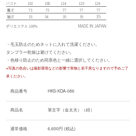
バスト
102
108
114
120
126
着丈
73
75
77
77
77
35
袖丈
33
34
35
35
MADE IN JAPAN
ポリエステル 100%
・毛玉防止のためネットに入れて洗濯ください。
タンブラー乾燥は避けてください。
・色移り防止のため同系色と一緒に選択してください。
※写真の色合いは撮影環境などの影響で実物と若干異なりますので予めご了
承ください。
商品番号
HKS-KDA-086
商品名
筆文字（金太夫）（紺）
通常価格
6,600円 (税込)