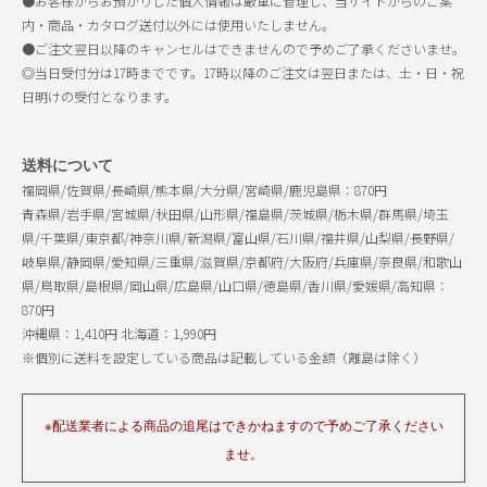
●お客様からお預かりした個人情報は厳重に管理し、当サイトからのご案
内・商品・カタログ送付以外には使用いたしません。
●ご注文翌日以降のキャンセルはできませんので予めご了承くださいませ。
◎当日受付分は17時までです。17時以降のご注文は翌日または、土・日・祝
日明けの受付となります。
送料について
福岡県/佐賀県/長崎県/熊本県/大分県/宮崎県/鹿児島県：870円
青森県/岩手県/宮城県/秋田県/山形県/福島県/茨城県/栃木県/群馬県/埼玉
県/千葉県/東京都/神奈川県/新潟県/富山県/石川県/福井県/山梨県/長野県/
岐阜県/静岡県/愛知県/三重県/滋賀県/京都府/大阪府/兵庫県/奈良県/和歌山
県/鳥取県/島根県/岡山県/広島県/山口県/徳島県/香川県/愛媛県/高知県：
870円
沖縄県：1,410円 北海道：1,990円
※個別に送料を設定している商品は記載している金額（離島は除く）
※配送業者による商品の追尾はできかねますので予めご了承ください
ませ。