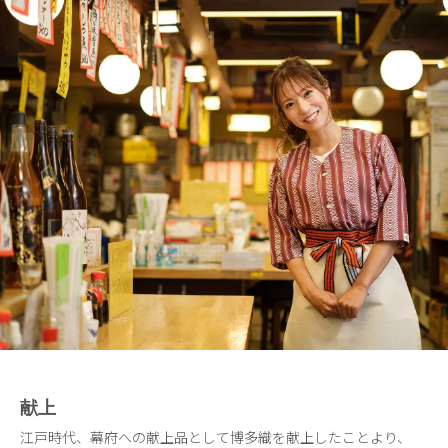
献上
江戸時代、幕府への献上品として博多織を献上したことより、