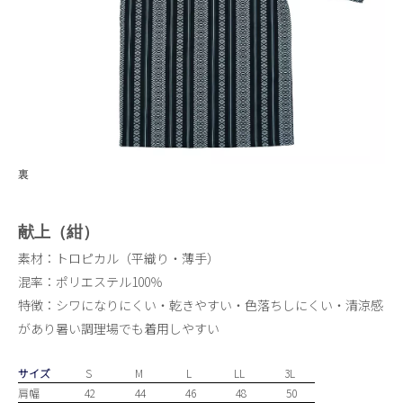
裏
献上（紺）
素材：トロピカル（平織り・薄手）
混率：ポリエステル100％
特徴：シワになりにくい・乾きやすい・色落ちしにくい・清涼感
があり暑い調理場でも着用しやすい
サイズ
S
M
L
LL
3L
肩幅
42
44
46
48
50